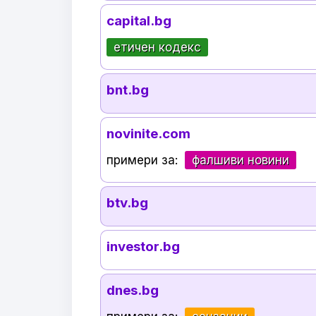
capital.bg
етичен кодекс
bnt.bg
novinite.com
примери за:
фалшиви новини
btv.bg
investor.bg
dnes.bg