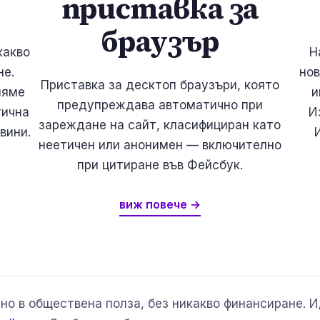
приставка за
браузър
какво
Н
не.
нов
Приставка за десктоп браузъри, която
ляме
и
предупреждава автоматично при
тична
И
зареждане на сайт, класифициран като
вини.
неетичен или анонимен — включително
при цитиране във Фейсбук.
виж повече →
но в обществена полза, без никакво финансиране. 