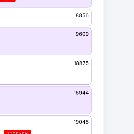
8856
9609
18875
18944
19046
заблуди