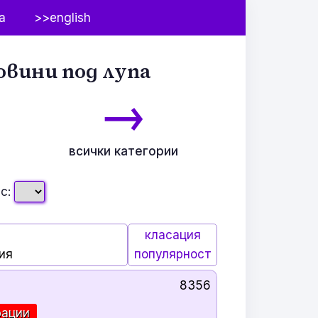
а
>>english
овини под лупа
→
всички категории
с:
класация
ия
популярност
8356
рации