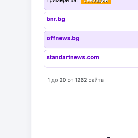
примери за:
сензации
bnr.bg
offnews.bg
standartnews.com
1
до
20
от
1262
сайта