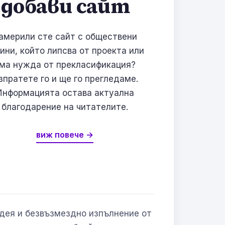
добави сайт
америли сте сайт с обществени
ини, който липсва от проекта или
ма нужда от прекласификация?
зпратете го и ще го прегледаме.
Информацията остава актуална
благодарение на читателите.
виж повече →
Идея и безвъзмездно изпълнение от