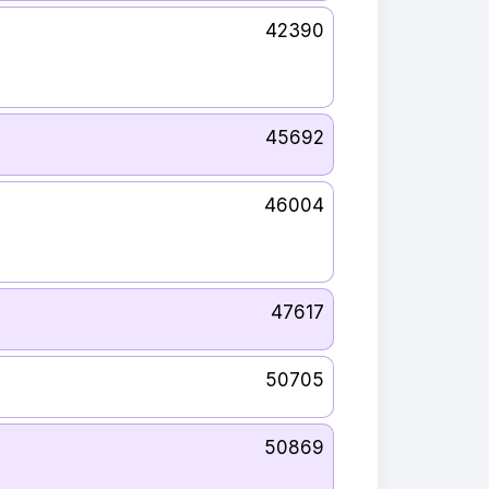
42390
45692
46004
47617
50705
50869