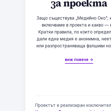
за проекта
Защо съществува „Медийно Око", 
включваме в проекта и какво — 
Кратки правила, по които опреде
дали една медия е анонимна, нее
или разпространяваща фалшиви но
виж повече →
Проектът е реализиран изключител