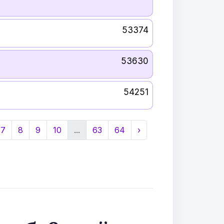
53374
53630
54251
7
8
9
10
...
63
64
›