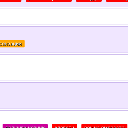
сензации
:
фалшиви новини
клевети
реч на омразата