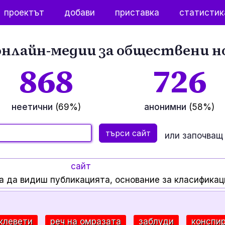
проектът
добави
приставка
статистик
нлайн-медии за обществени н
868
726
неетични
(69%)
анонимни
(58%)
или започващ 
сайт
а да видиш публикацията, основание за класификац
клевети
реч на омразата
заблуди
конспи