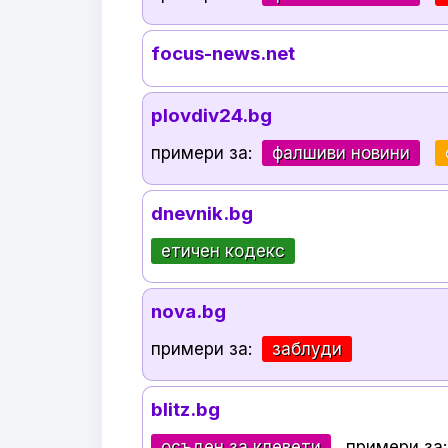
focus-news.net
plovdiv24.bg
примери за:
фалшиви новини
dnevnik.bg
етичен кодекс
nova.bg
примери за:
заблуди
blitz.bg
осъден за клевети
примери за