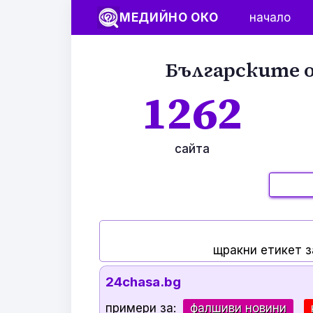
МЕДИЙНО ОКО
начало
Българските о
1262
сайта
щракни етикет з
24chasa.bg
примери за:
фалшиви новини