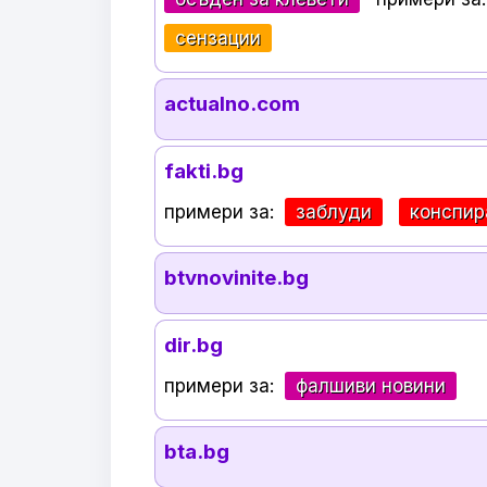
сензации
actualno.com
fakti.bg
примери за:
заблуди
конспир
btvnovinite.bg
dir.bg
примери за:
фалшиви новини
bta.bg