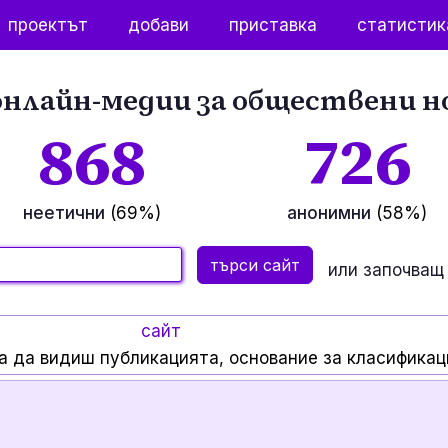
проектът
добави
приставка
статистик
нлайн-медии за обществени н
868
726
неетични
(69%)
анонимни
(58%)
или започващ 
сайт
а да видиш публикацията, основание за класификац