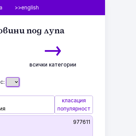
а
>>english
овини под лупа
→
всички категории
с:
класация
ия
популярност
977611