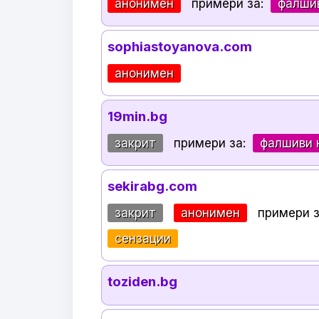
анонимен
примери за:
фалши
sophiastoyanova.com
анонимен
19min.bg
закрит
примери за:
фалшиви 
sekirabg.com
закрит
анонимен
примери 
сензации
toziden.bg