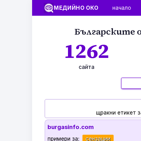
МЕДИЙНО ОКО
начало
Българските о
1262
сайта
щракни етикет з
burgasinfo.com
примери за:
сензации