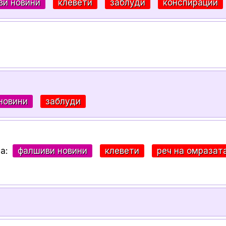
ви новини
клевети
заблуди
конспирации
новини
заблуди
за:
фалшиви новини
клевети
реч на омразат