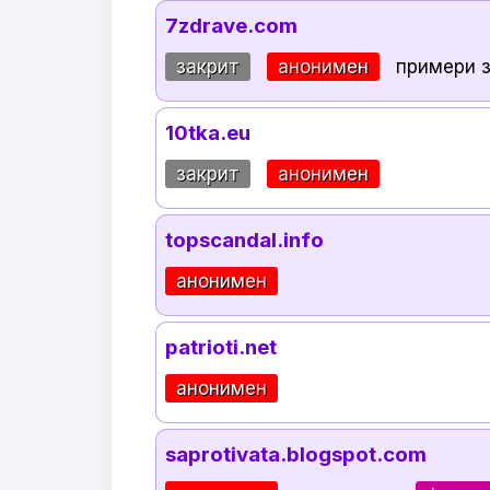
7zdrave.com
закрит
анонимен
примери 
10tka.eu
закрит
анонимен
topscandal.info
анонимен
patrioti.net
анонимен
saprotivata.blogspot.com