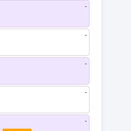
-
-
-
-
-