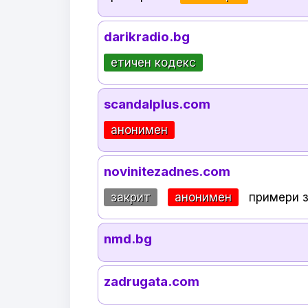
darikradio.bg
етичен кодекс
scandalplus.com
анонимен
novinitezadnes.com
закрит
анонимен
примери 
nmd.bg
zadrugata.com