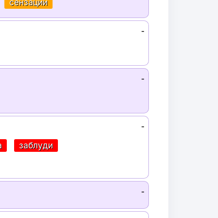
сензации
-
-
-
а
заблуди
-