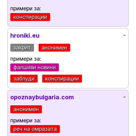
примери за:
конспирации
hroniki.eu
-
закрит
анонимен
примери за:
фалшиви новини
заблуди
конспирации
opoznaybulgaria.com
-
анонимен
примери за:
реч на омразата