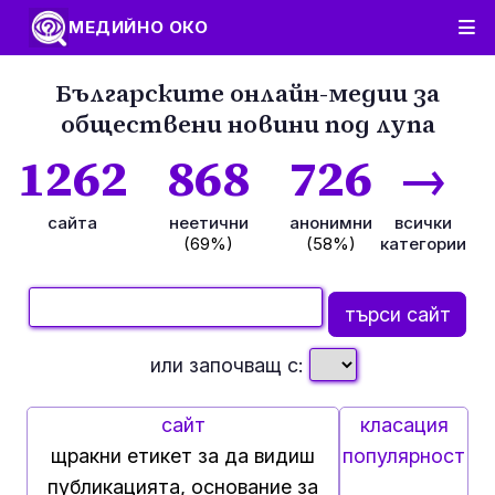
МЕДИЙНО ОКО
Българските онлайн-медии за
обществени новини под лупа
1262
868
726
→
сайта
неетични
анонимни
всички
(69%)
(58%)
категории
или започващ с:
сайт
класация
щракни етикет за да видиш
популярност
публикацията, основание за