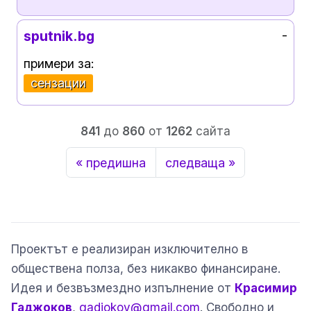
sputnik.bg
-
примери за:
сензации
841
до
860
от
1262
сайта
« предишна
следваща »
Проектът е реализиран изключително в
обществена полза, без никакво финансиране.
Идея и безвъзмездно изпълнение от
Красимир
Гаджоков
,
gadjokov@gmail.com
. Свободно и