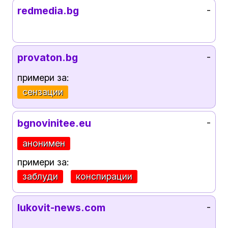
redmedia.bg
-
provaton.bg
-
примери за:
сензации
bgnovinitee.eu
-
анонимен
примери за:
заблуди
конспирации
lukovit-news.com
-