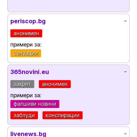
periscop.bg
-
анонимен
примери за:
сензации
365novini.eu
-
закрит
анонимен
примери за:
фалшиви новини
заблуди
конспирации
livenews.bg
-