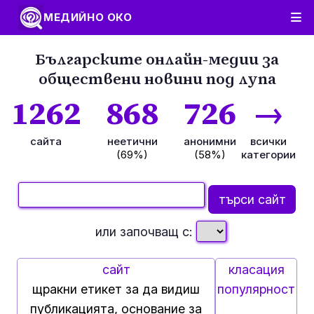
МЕДИЙНО ОКО
Българските онлайн-медии за
обществени новини под лупа
1262
868
726
→
сайта
неетични
анонимни
всички
(69%)
(58%)
категории
или започващ с:
сайт
класация
щракни етикет за да видиш
популярност
публикацията, основание за