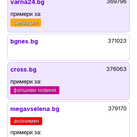
varna24.bg
369796
примери за:
сензации
bgnes.bg
371023
cross.bg
376063
примери за:
фалшиви новини
megavselena.bg
379170
анонимен
примери за: