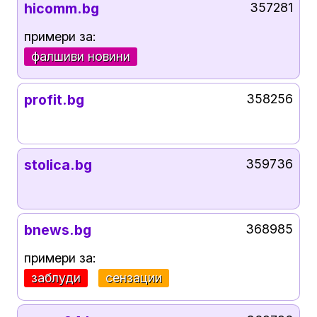
hicomm.bg
357281
примери за:
фалшиви новини
profit.bg
358256
stolica.bg
359736
bnews.bg
368985
примери за:
заблуди
сензации