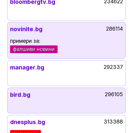
bloombergtv.bg
234622
novinite.bg
286114
примери за:
фалшиви новини
manager.bg
292337
bird.bg
296105
dnesplus.bg
313388