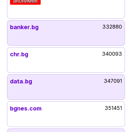
анонимен
banker.bg
332880
chr.bg
340093
data.bg
347091
bgnes.com
351451