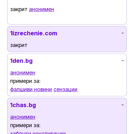
закрит
анонимен
1izrechenie.com
-
закрит
1den.bg
-
анонимен
примери за:
фалшиви новини
сензации
1chas.bg
-
анонимен
примери за:
заблуди
конспирации