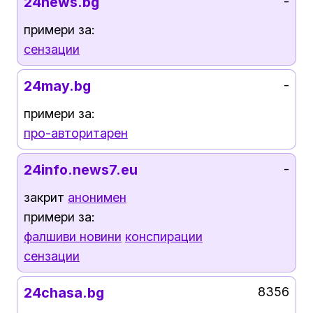
24news.bg
-
примери за:
сензации
24may.bg
-
примери за:
про-авторитарен
24info.news7.eu
-
закрит
анонимен
примери за:
фалшиви новини
конспирации
сензации
24chasa.bg
8356