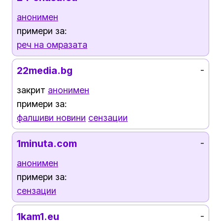
анонимен
примери за:
реч на омразата
22media.bg
-
закрит
анонимен
примери за:
фалшиви новини
сензации
1minuta.com
-
анонимен
примери за:
сензации
1kam1.eu
-