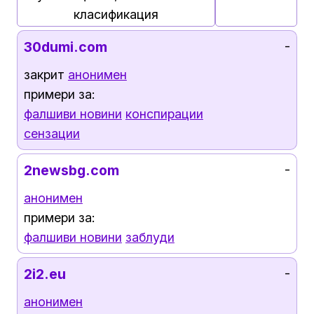
класификация
30dumi.com
-
закрит
анонимен
примери за:
фалшиви новини
конспирации
сензации
2newsbg.com
-
анонимен
примери за:
фалшиви новини
заблуди
2i2.eu
-
анонимен