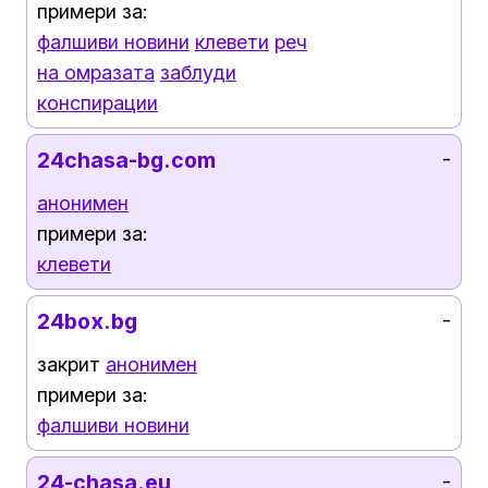
примери за:
фалшиви новини
клевети
реч
на омразата
заблуди
конспирации
24chasa-bg.com
-
анонимен
примери за:
клевети
24box.bg
-
закрит
анонимен
примери за:
фалшиви новини
24-chasa.eu
-