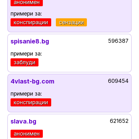
анонимен
примери за:
конспирации
сензации
spisanie8.bg
596387
примери за:
заблуди
4vlast-bg.com
609454
примери за:
конспирации
slava.bg
621652
анонимен