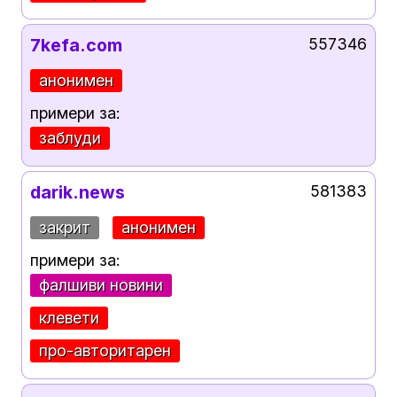
7kefa.com
557346
анонимен
примери за:
заблуди
darik.news
581383
закрит
анонимен
примери за:
фалшиви новини
клевети
про-авторитарен