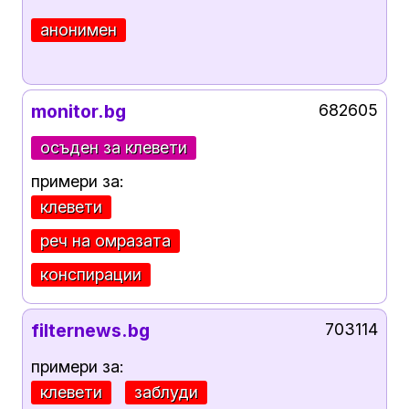
анонимен
monitor.bg
682605
осъден за клевети
примери за:
клевети
реч на омразата
конспирации
filternews.bg
703114
примери за:
клевети
заблуди