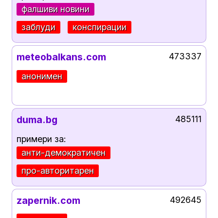
фалшиви новини
заблуди
конспирации
meteobalkans.com
473337
анонимен
duma.bg
485111
примери за:
анти-демократичен
про-авторитарен
zapernik.com
492645