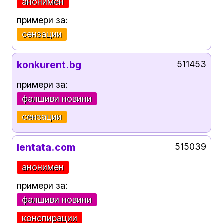
анонимен
примери за:
сензации
konkurent.bg
511453
примери за:
фалшиви новини
сензации
lentata.com
515039
анонимен
примери за:
фалшиви новини
конспирации