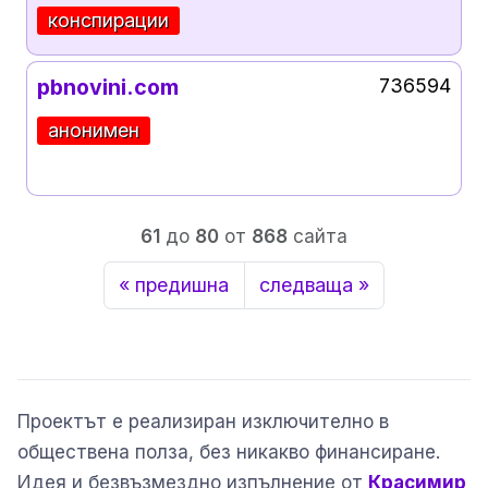
конспирации
pbnovini.com
736594
анонимен
61
до
80
от
868
сайта
« предишна
следваща »
Проектът е реализиран изключително в
обществена полза, без никакво финансиране.
Идея и безвъзмездно изпълнение от
Красимир