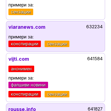
примери за:
сензации
viaranews.com
632234
примери за:
конспирации
сензации
vijti.com
641584
анонимен
примери за:
фалшиви новини
конспирации
сензации
rousse.info
641827