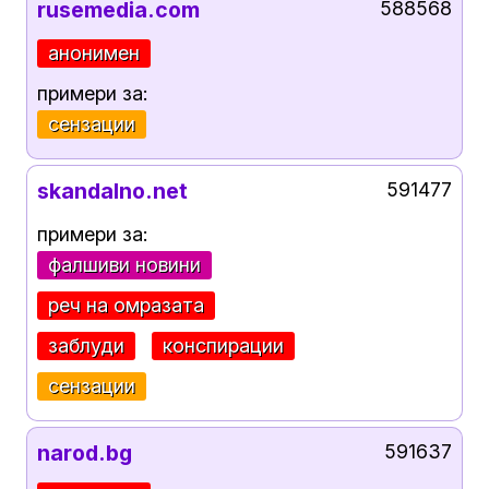
rusemedia.com
588568
анонимен
примери за:
сензации
skandalno.net
591477
примери за:
фалшиви новини
реч на омразата
заблуди
конспирации
сензации
narod.bg
591637