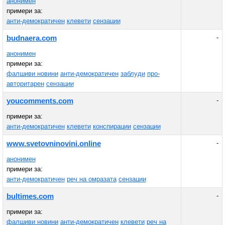
анонимен
примери за:
анти-демократичен
клевети
сензации
-
budnaera.com
анонимен
примери за:
фалшиви новини
анти-демократичен
заблуди
про-
авторитарен
сензации
-
youcomments.com
примери за:
анти-демократичен
клевети
конспирации
сензации
-
www.svetovninovini.online
анонимен
примери за:
анти-демократичен
реч на омразата
сензации
-
bultimes.com
примери за:
фалшиви новини
анти-демократичен
клевети
реч на