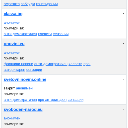
омразата
заблуди
конспирации
-
classa.bg
анонимен
примери за:
анти-демократичен
клевети
сензации
-
onovini.eu
анонимен
примери за:
фалшиви новини
анти-демократичен
клевети
про-
авторитарен
сензации
-
svetovninovini.online
закрит
анонимен
примери за:
анти-демократичен
про-авторитарен
сензации
-
svoboden-narod.eu
анонимен
примери за: