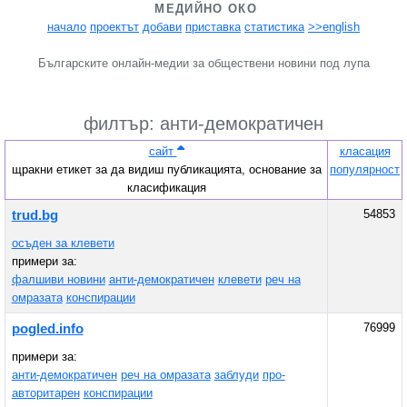
МЕДИЙНО ОКО
начало
проектът
добави
приставка
статистика
>>english
Българските онлайн-медии за обществени новини под лупа
филтър: анти-демократичен
сайт
класация
щракни етикет за да видиш публикацията, основание за
популярност
класификация
54853
trud.bg
осъден за клевети
примери за:
фалшиви новини
анти-демократичен
клевети
реч на
омразата
конспирации
76999
pogled.info
примери за:
анти-демократичен
реч на омразата
заблуди
про-
авторитарен
конспирации