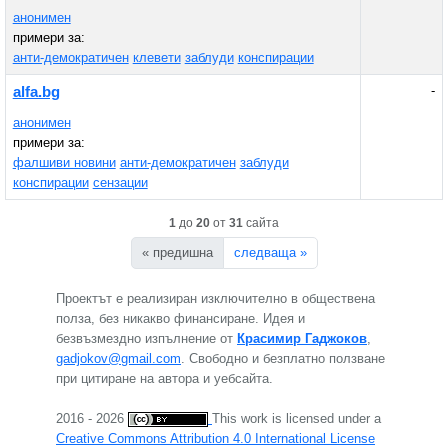
анонимен
примери за:
анти-демократичен
клевети
заблуди
конспирации
-
alfa.bg
анонимен
примери за:
фалшиви новини
анти-демократичен
заблуди
конспирации
сензации
1
до
20
от
31
сайта
« предишна
следваща »
Проектът е реализиран изключително в обществена
полза, без никакво финансиране. Идея и
безвъзмездно изпълнение от
Красимир Гаджоков
,
gadjokov@gmail.com
. Свободно и безплатно ползване
при цитиране на автора и уебсайта.
2016 - 2026
This work is licensed under a
Creative Commons Attribution 4.0 International License