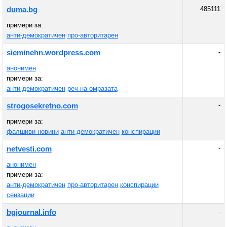
485111
duma.bg
примери за:
анти-демократичен
про-авторитарен
-
sieminehn.wordpress.com
анонимен
примери за:
анти-демократичен
реч на омразата
-
strogosekretno.com
примери за:
фалшиви новини
анти-демократичен
конспирации
-
netvesti.com
анонимен
примери за:
анти-демократичен
про-авторитарен
конспирации
сензации
-
bgjournal.info