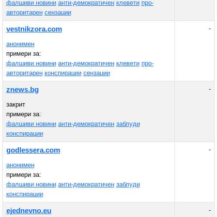
фалшиви новини
анти-демократичен
клевети
про-
авторитарен
сензации
-
vestnikzora.com
анонимен
примери за:
фалшиви новини
анти-демократичен
клевети
про-
авторитарен
конспирации
сензации
-
znews.bg
закрит
примери за:
фалшиви новини
анти-демократичен
заблуди
конспирации
-
godlessera.com
анонимен
примери за:
фалшиви новини
анти-демократичен
заблуди
конспирации
-
ejednevno.eu