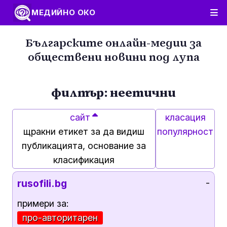
МЕДИЙНО ОКО
Българските онлайн-медии за
обществени новини под лупа
филтър: неетични
сайт
класация
щракни етикет за да видиш
популярност
публикацията, основание за
класификация
rusofili.bg
-
примери за:
про-авторитарен