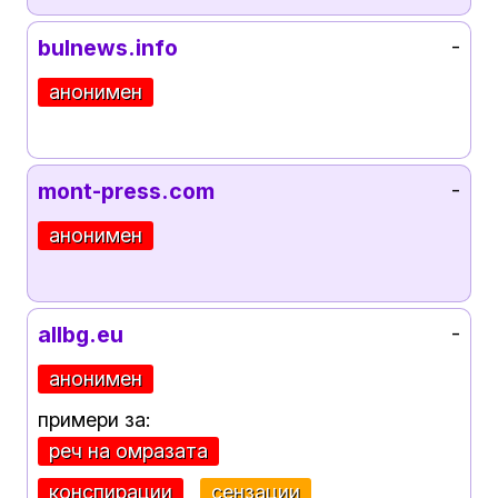
bulnews.info
-
анонимен
mont-press.com
-
анонимен
allbg.eu
-
анонимен
примери за:
реч на омразата
конспирации
сензации