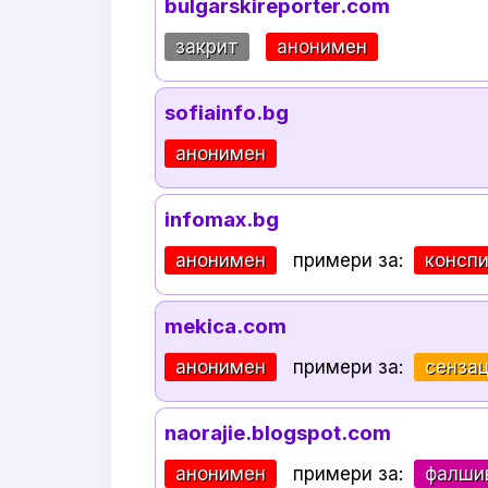
bulgarskireporter.com
закрит
анонимен
sofiainfo.bg
анонимен
infomax.bg
анонимен
примери за:
консп
mekica.com
анонимен
примери за:
сенза
naorajie.blogspot.com
анонимен
примери за:
фалши