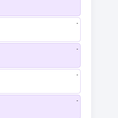
-
-
-
-