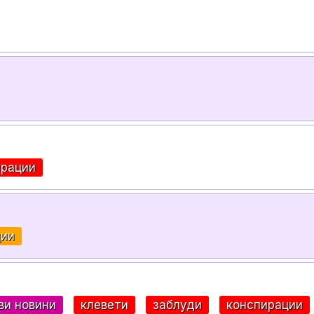
ирации
ции
ви новини
клевети
заблуди
конспирации