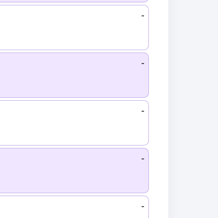
-
-
-
-
-