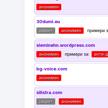
анонимен
30dumi.eu
закрит
анонимен
примери 
sieminehn.wordpress.com
анонимен
примери за:
анти-
bg-voice.com
анонимен
silistra.com
закрит
анонимен