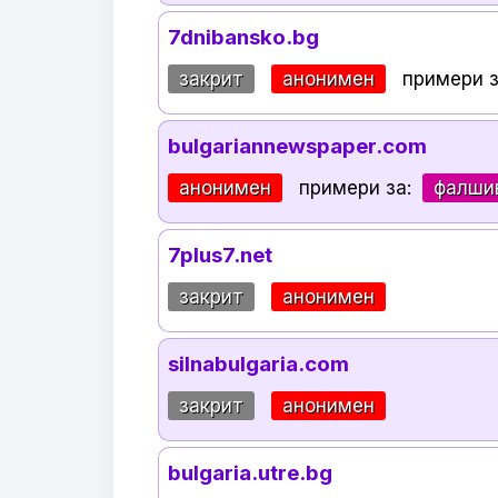
7dnibansko.bg
закрит
анонимен
примери 
bulgariannewspaper.com
анонимен
примери за:
фалши
7plus7.net
закрит
анонимен
silnabulgaria.com
закрит
анонимен
bulgaria.utre.bg