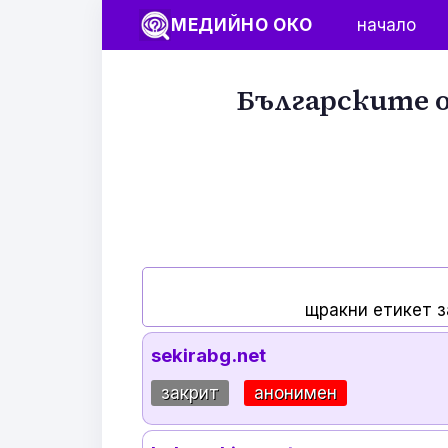
МЕДИЙНО ОКО
начало
Българските о
щракни етикет з
sekirabg.net
закрит
анонимен