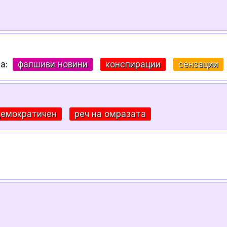
за:
фалшиви новини
конспирации
сензации
демократичен
реч на омразата