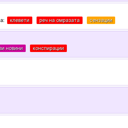
за:
клевети
реч на омразата
сензации
ви новини
конспирации