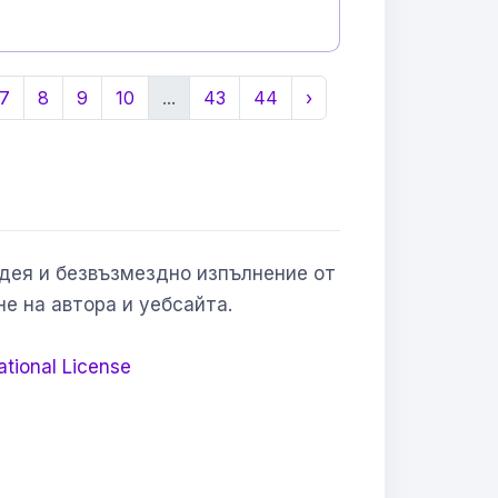
7
8
9
10
...
43
44
›
Идея и безвъзмездно изпълнение от
не на автора и уебсайта.
ational License