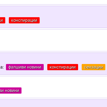
ди
конспирации
за:
фалшиви новини
конспирации
сензации
ви новини