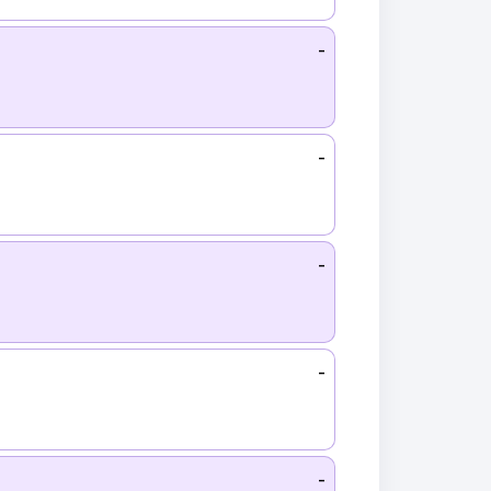
-
-
-
-
-