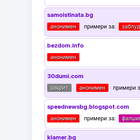
samoistinata.bg
анонимен
примери за:
заблу
bezdom.info
анонимен
30dumi.com
закрит
анонимен
примери 
speednewsbg.blogspot.com
анонимен
примери за:
фалши
klamer.bg