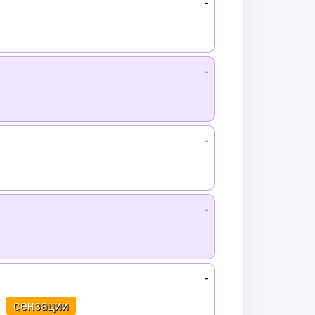
-
-
-
-
-
сензации