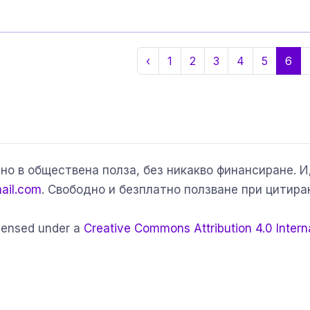
‹
1
2
3
4
5
6
но в обществена полза, без никакво финансиране. 
ail.com
. Свободно и безплатно ползване при цитира
icensed under a
Creative Commons Attribution 4.0 Intern