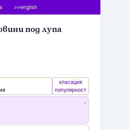
а
>>english
овини под лупа
класация
ия
популярност
-