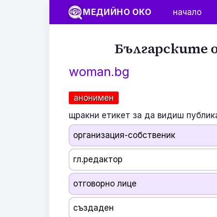
МЕДИЙНО ОКО
начало
Българските о
woman.bg
анонимен
щракни етикет за да видиш публик
организация-собственик
гл.редактор
отговорно лице
създаден