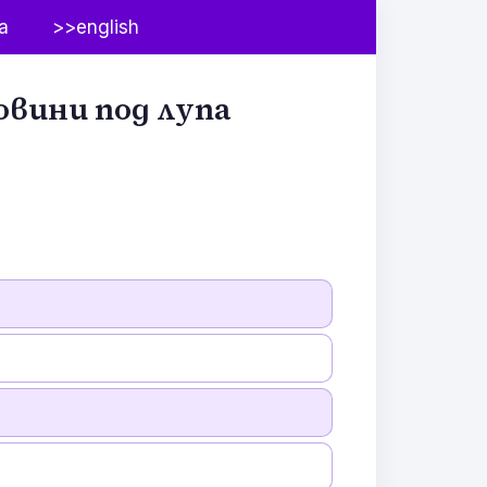
а
>>english
овини под лупа