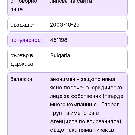
отговорно
липсва на сайта
лице
създаден
2003-10-25
популярност
451198
сървър в
Bulgaria
държава
бележки
анонимен - защото няма
ясно посочено юридическо
лице за собственик (твърде
много компании с "Глобал
Груп" в името си в
Агенцията по вписванията);
също така няма никакъв