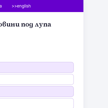
а
>>english
овини под лупа