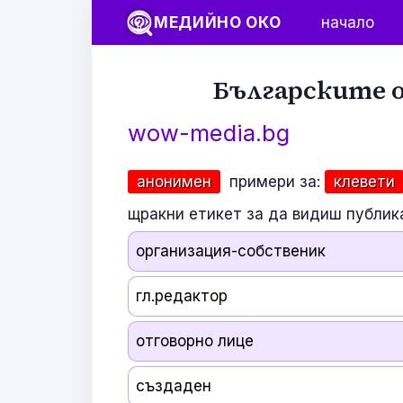
МЕДИЙНО ОКО
начало
Българските о
wow-media.bg
анонимен
примери за:
клевети
щракни етикет за да видиш публик
организация-собственик
гл.редактор
отговорно лице
създаден