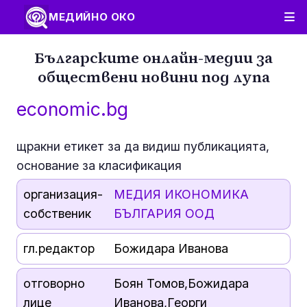
МЕДИЙНО ОКО
Българските онлайн-медии за
обществени новини под лупа
economic.bg
щракни етикет за да видиш публикацията,
основание за класификация
организация-
МЕДИЯ ИКОНОМИКА
собственик
БЪЛГАРИЯ ООД
гл.редактор
Божидара Иванова
отговорно
Боян Томов,Божидара
лице
Иванова,Георги