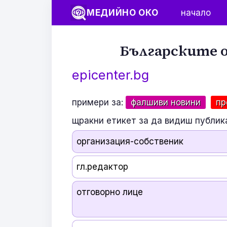
МЕДИЙНО ОКО
начало
Българските о
epicenter.bg
примери за:
фалшиви новини
пр
щракни етикет за да видиш публик
организация-собственик
гл.редактор
отговорно лице