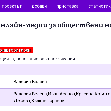
проектът
добави
приставка
статистик
нлайн-медии за обществени н
о-авторитарен
ацията, основание за класификация
Валерия Велева
Валерия Велева,Иван Асенов,Красина Кръсте
Джоева,Вълкан Горанов