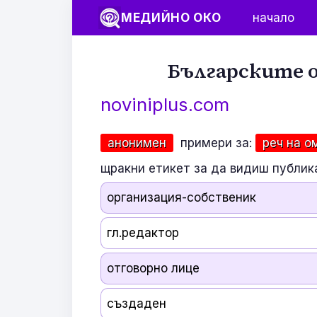
МЕДИЙНО ОКО
начало
Българските о
noviniplus.com
анонимен
примери за:
реч на о
щракни етикет за да видиш публик
организация-собственик
гл.редактор
отговорно лице
създаден