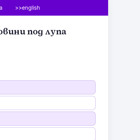
а
>>english
овини под лупа