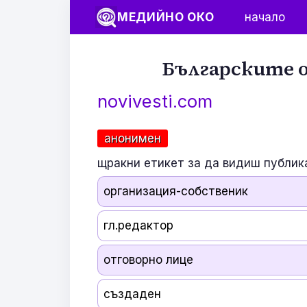
МЕДИЙНО ОКО
начало
Българските о
novivesti.com
анонимен
щракни етикет за да видиш публик
организация-собственик
гл.редактор
отговорно лице
създаден