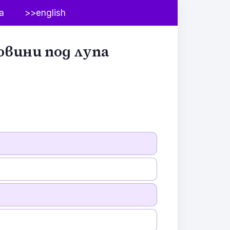
а
>>english
овини под лупа