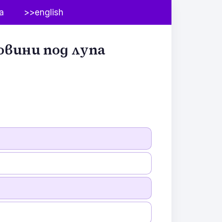
а
>>english
овини под лупа