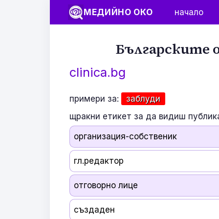
МЕДИЙНО ОКО
начало
Българските о
clinica.bg
примери за:
заблуди
щракни етикет за да видиш публик
организация-собственик
гл.редактор
отговорно лице
създаден