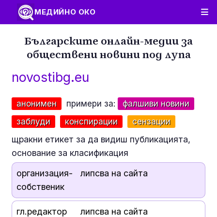
МЕДИЙНО ОКО
Българските онлайн-медии за
обществени новини под лупа
novostibg.eu
анонимен
примери за:
фалшиви новини
заблуди
конспирации
сензации
щракни етикет за да видиш публикацията,
основание за класификация
организация-
липсва на сайта
собственик
гл.редактор
липсва на сайта