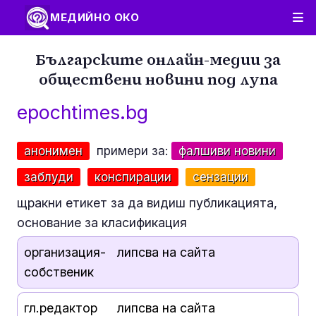
МЕДИЙНО ОКО
Българските онлайн-медии за
обществени новини под лупа
epochtimes.bg
анонимен
примери за:
фалшиви новини
заблуди
конспирации
сензации
щракни етикет за да видиш публикацията,
основание за класификация
организация-
липсва на сайта
собственик
гл.редактор
липсва на сайта