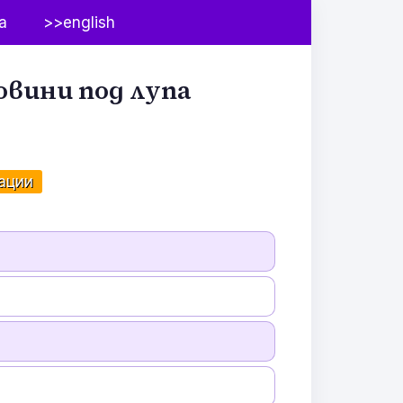
а
>>english
овини под лупа
ации