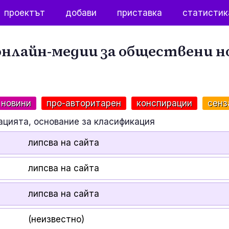
проектът
добави
приставка
статистик
нлайн-медии за обществени н
 новини
про-авторитарен
конспирации
сенз
ацията, основание за класификация
липсва на сайта
липсва на сайта
липсва на сайта
(неизвестно)