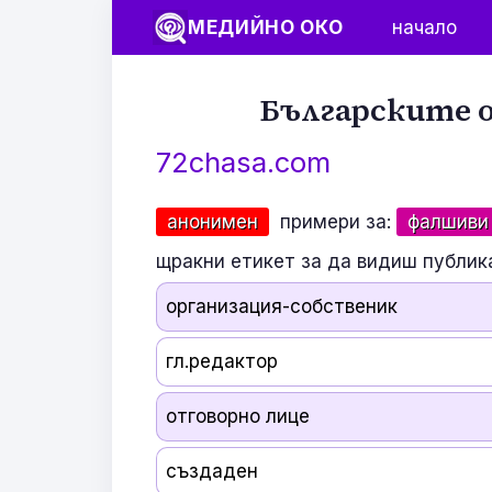
МЕДИЙНО ОКО
начало
Българските о
72chasa.com
анонимен
примери за:
фалшиви
щракни етикет за да видиш публик
организация-собственик
гл.редактор
отговорно лице
създаден