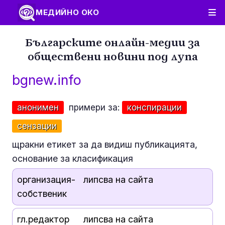
МЕДИЙНО ОКО
Българските онлайн-медии за
обществени новини под лупа
bgnew.info
анонимен
примери за:
конспирации
сензации
щракни етикет за да видиш публикацията,
основание за класификация
организация-
липсва на сайта
собственик
гл.редактор
липсва на сайта