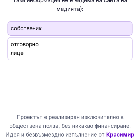
тази информация
не е
видима на сайта на
медията):
собственик
отговорно
лице
Проектът е реализиран изключително в
обществена полза, без никакво финансиране.
Идея и безвъзмездно изпълнение от
Красимир