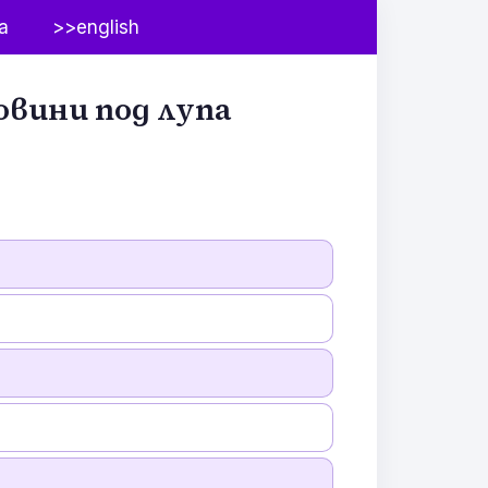
а
>>english
овини под лупа