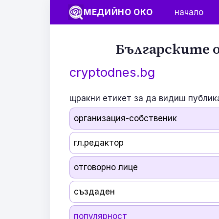
МЕДИЙНО ОКО
начало
Българските о
cryptodnes.bg
щракни етикет за да видиш публик
организация-собственик
гл.редактор
отговорно лице
създаден
популярност