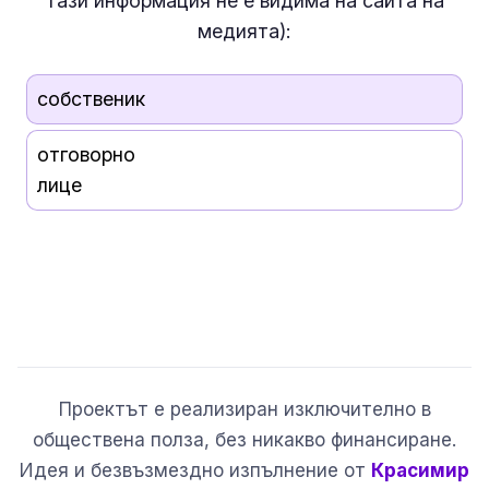
тази информация
не е
видима на сайта на
медията):
собственик
отговорно
лице
Проектът е реализиран изключително в
обществена полза, без никакво финансиране.
Идея и безвъзмездно изпълнение от
Красимир