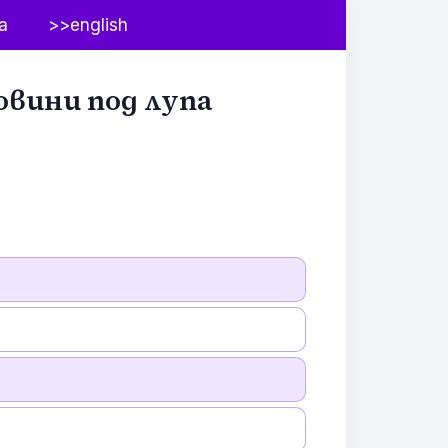
а
>>english
овини под лупа