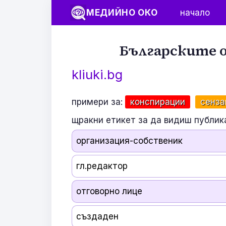
МЕДИЙНО ОКО
начало
Българските о
kliuki.bg
примери за:
конспирации
сенза
щракни етикет за да видиш публик
организация-собственик
гл.редактор
отговорно лице
създаден