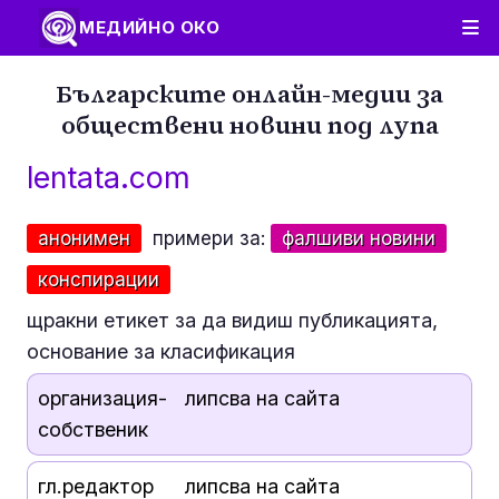
МЕДИЙНО ОКО
Българските онлайн-медии за
обществени новини под лупа
lentata.com
анонимен
примери за:
фалшиви новини
конспирации
щракни етикет за да видиш публикацията,
основание за класификация
организация-
липсва на сайта
собственик
гл.редактор
липсва на сайта