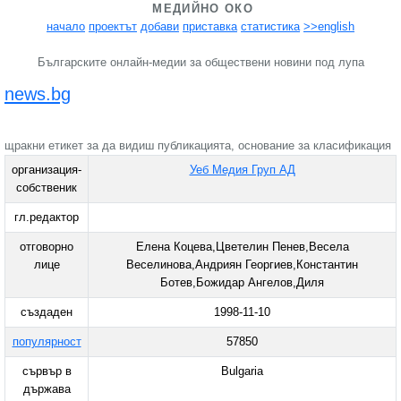
МЕДИЙНО ОКО
начало
проектът
добави
приставка
статистика
>>english
Българските онлайн-медии за обществени новини под лупа
news.bg
щракни етикет за да видиш публикацията, основание за класификация
организация-
Уеб Медия Груп АД
собственик
гл.редактор
отговорно
Елена Коцева,Цветелин Пенев,Весела
лице
Веселинова,Андриян Георгиев,Константин
Ботев,Божидар Ангелов,Диля
създаден
1998-11-10
популярност
57850
сървър в
Bulgaria
държава