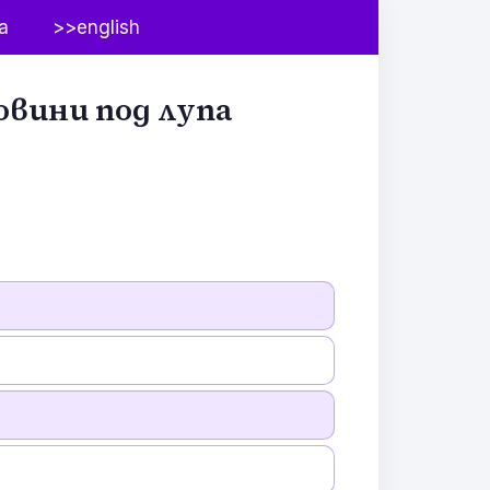
а
>>english
овини под лупа