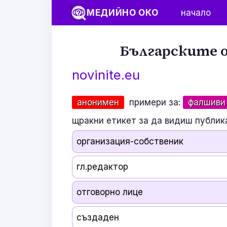
МЕДИЙНО ОКО
начало
Българските о
novinite.eu
анонимен
примери за:
фалшиви
щракни етикет за да видиш публик
организация-собственик
гл.редактор
отговорно лице
създаден