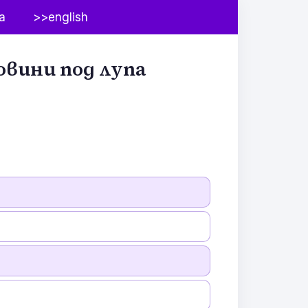
а
>>english
овини под лупа