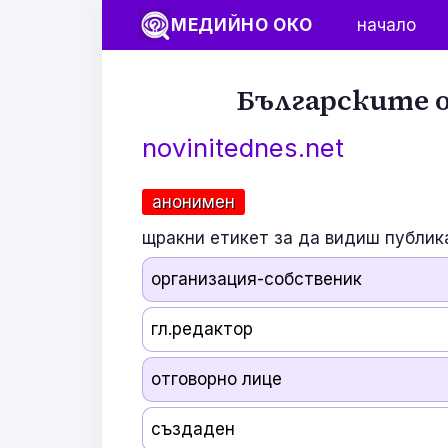
МЕДИЙНО ОКО
начало
Българските о
novinitednes.net
анонимен
щракни етикет за да видиш публик
организация-собственик
гл.редактор
отговорно лице
създаден