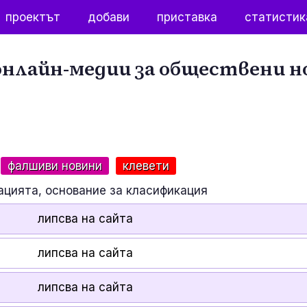
проектът
добави
приставка
статистик
нлайн-медии за обществени н
фалшиви новини
клевети
ацията, основание за класификация
липсва на сайта
липсва на сайта
липсва на сайта