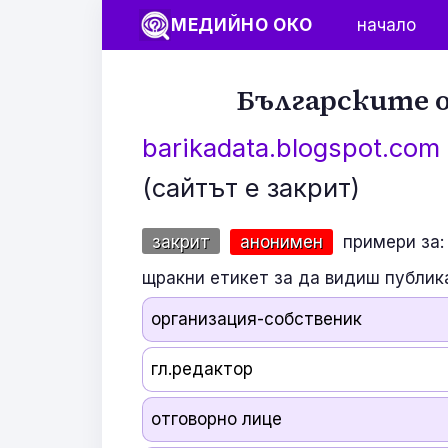
МЕДИЙНО ОКО
начало
Българските о
barikadata.blogspot.com
(сайтът е закрит)
закрит
анонимен
примери за:
щракни етикет за да видиш публик
организация-собственик
гл.редактор
отговорно лице