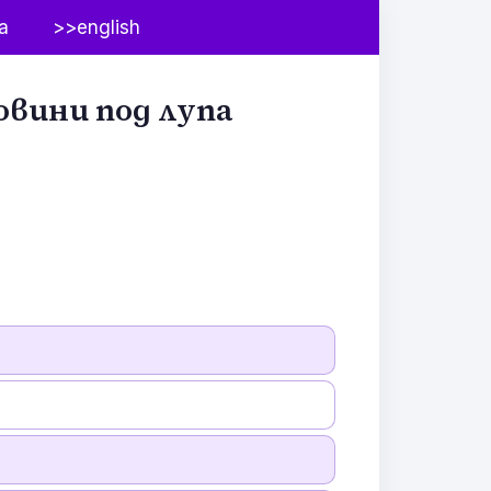
а
>>english
овини под лупа