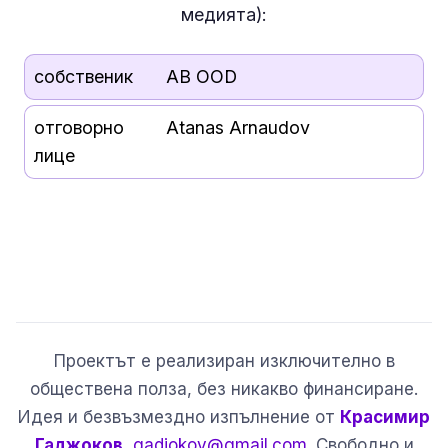
медията):
собственик
AB OOD
отговорно
Atanas Arnaudov
лице
Проектът е реализиран изключително в
обществена полза, без никакво финансиране.
Идея и безвъзмездно изпълнение от
Красимир
Гаджоков
,
gadjokov@gmail.com
. Свободно и