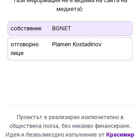
тази информация
не е
видима на сайта на
медията):
собственик
BGNET
отговорно
Plamen Kostadinov
лице
Проектът е реализиран изключително в
обществена полза, без никакво финансиране.
Идея и безвъзмездно изпълнение от
Красимир