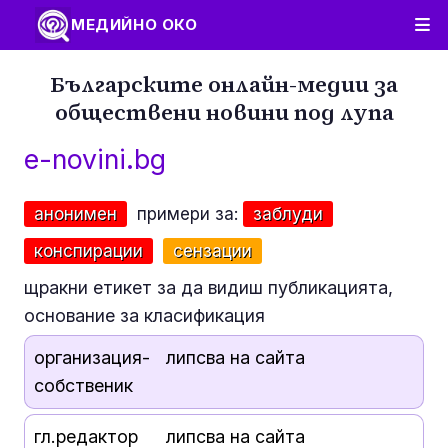
МЕДИЙНО ОКО
Българските онлайн-медии за
обществени новини под лупа
e-novini.bg
анонимен
примери за:
заблуди
конспирации
сензации
щракни етикет за да видиш публикацията,
основание за класификация
организация-
липсва на сайта
собственик
гл.редактор
липсва на сайта