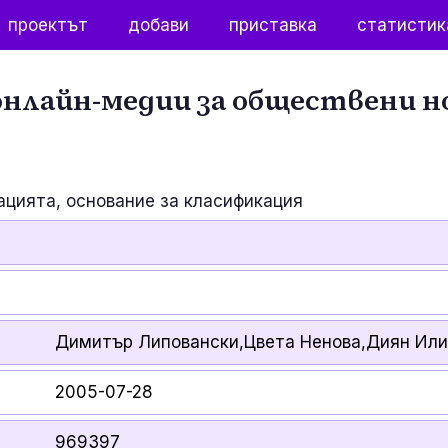
проектът
добави
приставка
статистик
нлайн-медии за обществени н
ацията, основание за класификация
Димитър Липовански,Цвета Ненова,Диян Ил
2005-07-28
969397