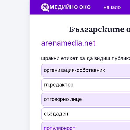
МЕДИЙНО ОКО
начало
Българските о
arenamedia.net
щракни етикет за да видиш публик
организация-собственик
гл.редактор
отговорно лице
създаден
популярност