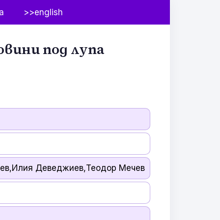
а
>>english
овини под лупа
иев,Илия Деведжиев,Теодор Мечев