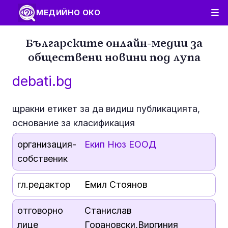
МЕДИЙНО ОКО
Българските онлайн-медии за
обществени новини под лупа
debati.bg
щракни етикет за да видиш публикацията,
основание за класификация
организация-
Екип Нюз ЕООД
собственик
гл.редактор
Емил Стоянов
отговорно
Станислав
лице
Горановски,Виргиния