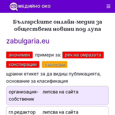
МЕДИЙНО ОКО
Българските онлайн-медии за
обществени новини под лупа
zabulgaria.eu
анонимен
примери за:
реч на омразата
конспирации
сензации
щракни етикет за да видиш публикацията,
основание за класификация
организация-
липсва на сайта
собственик
гл.редактор
липсва на сайта