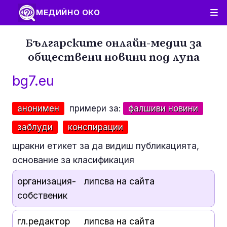
МЕДИЙНО ОКО
Българските онлайн-медии за
обществени новини под лупа
bg7.eu
анонимен
примери за:
фалшиви новини
заблуди
конспирации
щракни етикет за да видиш публикацията,
основание за класификация
организация-
липсва на сайта
собственик
гл.редактор
липсва на сайта