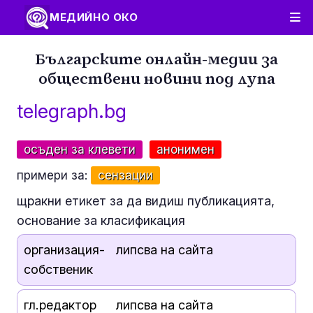
МЕДИЙНО ОКО
Българските онлайн-медии за
обществени новини под лупа
telegraph.bg
осъден за клевети
анонимен
примери за:
сензации
щракни етикет за да видиш публикацията,
основание за класификация
организация-
липсва на сайта
собственик
гл.редактор
липсва на сайта