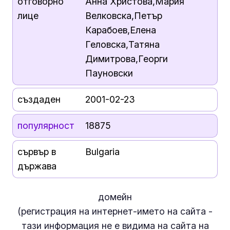
отговорно
Анна Христова,Мария
лице
Велковска,Петър
Карабоев,Елена
Геловска,Татяна
Димитрова,Георги
Пауновски
създаден
2001-02-23
популярност
18875
сървър в
Bulgaria
държава
домейн
(регистрация на интернет-името на сайта -
тази информация
не е
видима на сайта на