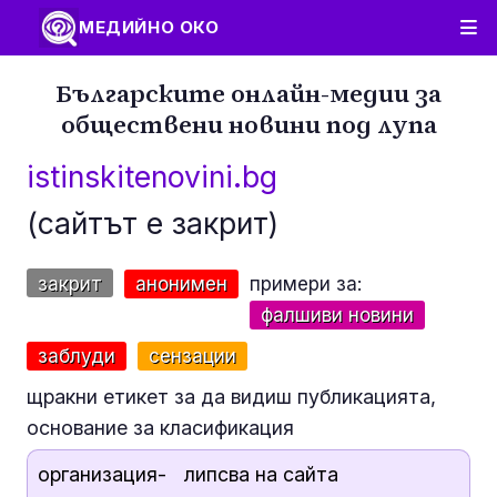
МЕДИЙНО ОКО
Българските онлайн-медии за
обществени новини под лупа
istinskitenovini.bg
(сайтът е закрит)
закрит
анонимен
примери за:
фалшиви новини
заблуди
сензации
щракни етикет за да видиш публикацията,
основание за класификация
организация-
липсва на сайта