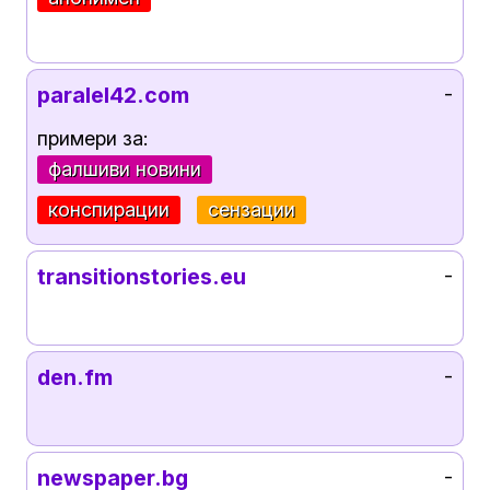
paralel42.com
-
примери за:
фалшиви новини
конспирации
сензации
transitionstories.eu
-
den.fm
-
newspaper.bg
-