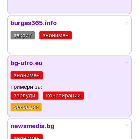
burgas365.info
-
закрит
анонимен
bg-utro.eu
-
анонимен
примери за:
заблуди
конспирации
сензации
newsmedia.bg
-
анонимен