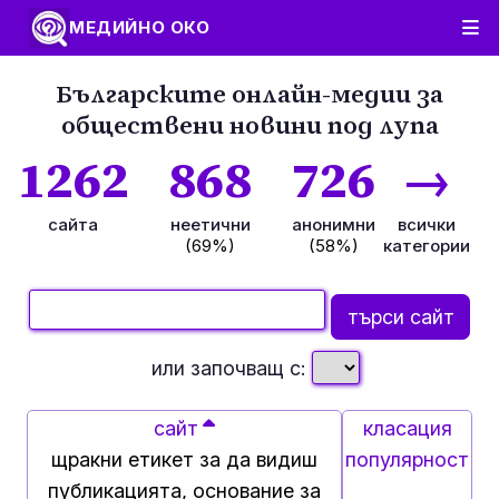
МЕДИЙНО ОКО
Българските онлайн-медии за
обществени новини под лупа
1262
868
726
→
сайта
неетични
анонимни
всички
(69%)
(58%)
категории
или започващ с:
сайт
класация
щракни етикет за да видиш
популярност
публикацията, основание за