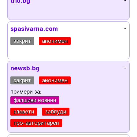
trio.bg
-
spasivarna.com
-
закрит
анонимен
newsb.bg
-
закрит
анонимен
примери за:
фалшиви новини
клевети
заблуди
про-авторитарен