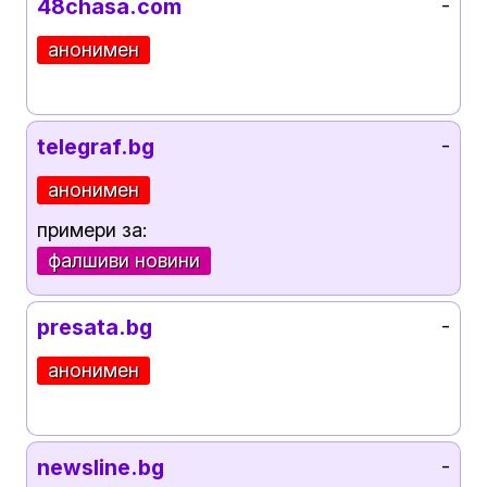
48chasa.com
-
анонимен
telegraf.bg
-
анонимен
примери за:
фалшиви новини
presata.bg
-
анонимен
newsline.bg
-