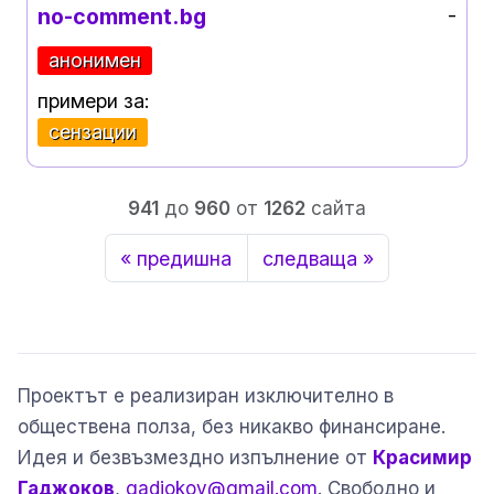
no-comment.bg
-
анонимен
примери за:
сензации
941
до
960
от
1262
сайта
« предишна
следваща »
Проектът е реализиран изключително в
обществена полза, без никакво финансиране.
Идея и безвъзмездно изпълнение от
Красимир
Гаджоков
,
gadjokov@gmail.com
. Свободно и