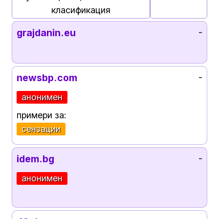
класификация
grajdanin.eu
-
newsbp.com
-
анонимен
примери за:
сензации
idem.bg
-
анонимен