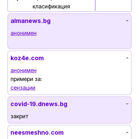
класификация
almanews.bg
-
анонимен
koz4e.com
-
анонимен
примери за:
сензации
covid-19.dnews.bg
-
закрит
neesmeshno.com
-