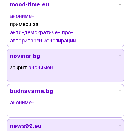
mood-time.eu
-
анонимен
примери за:
анти-демократичен
про-
авторитарен
конспирации
novinar.bg
-
закрит
анонимен
budnavarna.bg
-
анонимен
news99.eu
-