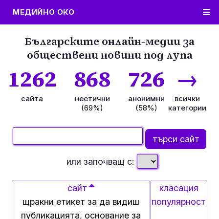
МЕДИЙНО ОКО
Българските онлайн-медии за
обществени новини под лупа
1262
868
726
→
сайта
неетични
анонимни
всички
(69%)
(58%)
категории
или започващ с:
сайт
класация
щракни етикет за да видиш
популярност
публикацията, основание за