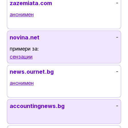
zazemiata.com
-
анонимен
novina.net
-
примери за:
сензации
news.ournet.bg
-
анонимен
accountingnews.bg
-