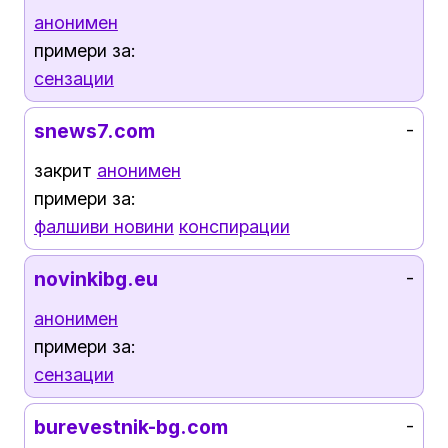
анонимен
примери за:
сензации
snews7.com
-
закрит
анонимен
примери за:
фалшиви новини
конспирации
novinkibg.eu
-
анонимен
примери за:
сензации
burevestnik-bg.com
-