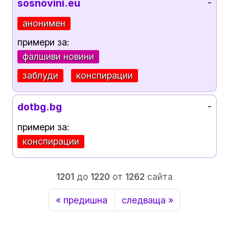
sosnovini.eu
-
анонимен
примери за:
фалшиви новини
заблуди
конспирации
dotbg.bg
-
примери за:
конспирации
1201
до
1220
от
1262
сайта
« предишна
следваща »