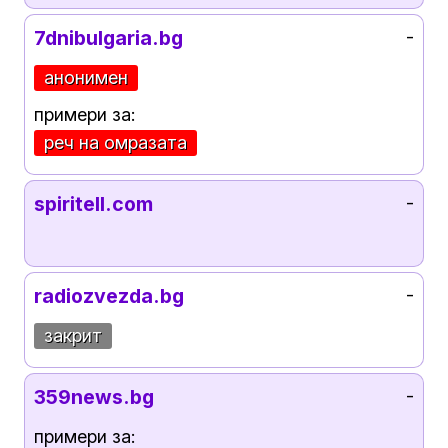
7dnibulgaria.bg
-
анонимен
примери за:
реч на омразата
spiritell.com
-
radiozvezda.bg
-
закрит
359news.bg
-
примери за: