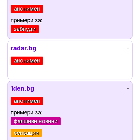
анонимен
примери за:
заблуди
radar.bg
-
анонимен
1den.bg
-
анонимен
примери за:
фалшиви новини
сензации