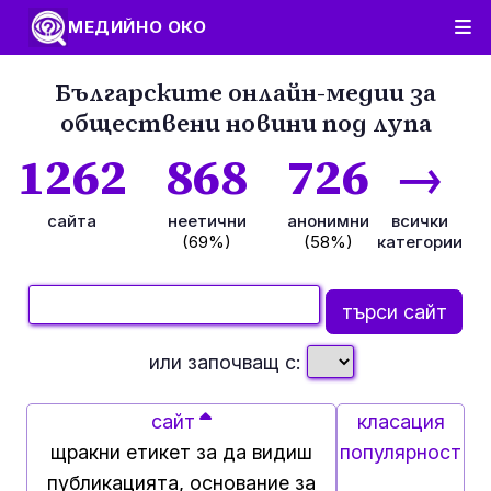
МЕДИЙНО ОКО
Българските онлайн-медии за
обществени новини под лупа
1262
868
726
→
сайта
неетични
анонимни
всички
(69%)
(58%)
категории
или започващ с:
сайт
класация
щракни етикет за да видиш
популярност
публикацията, основание за