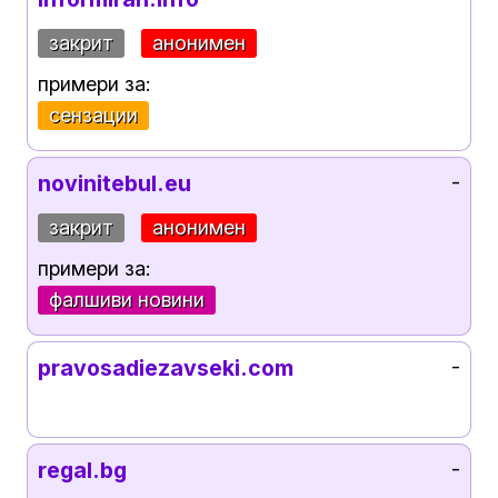
закрит
анонимен
примери за:
сензации
novinitebul.eu
-
закрит
анонимен
примери за:
фалшиви новини
pravosadiezavseki.com
-
regal.bg
-