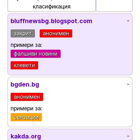
класификация
bluffnewsbg.blogspot.com
-
закрит
анонимен
примери за:
фалшиви новини
клевети
bgden.bg
-
анонимен
примери за:
сензации
kakda.org
-