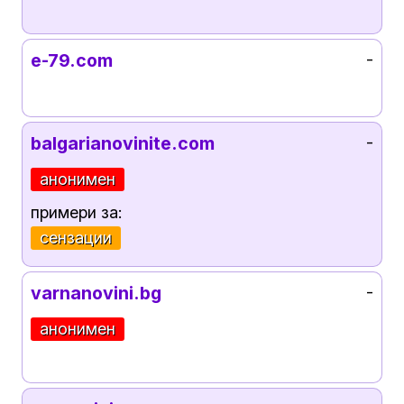
e-79.com
-
balgarianovinite.com
-
анонимен
примери за:
сензации
varnanovini.bg
-
анонимен