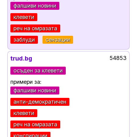
фалшиви новини
клевети
реч на омразата
заблуди
сензации
trud.bg
54853
осъден за клевети
примери за:
фалшиви новини
анти-демократичен
клевети
реч на омразата
конспирации