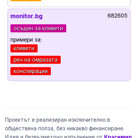
monitor.bg
682605
осъден за клевети
примери за:
клевети
реч на омразата
конспирации
Проектът е реализиран изключително в
обществена полза, без никакво финансиране.
Идея и безвъзмездно изпълнение от
Красимир