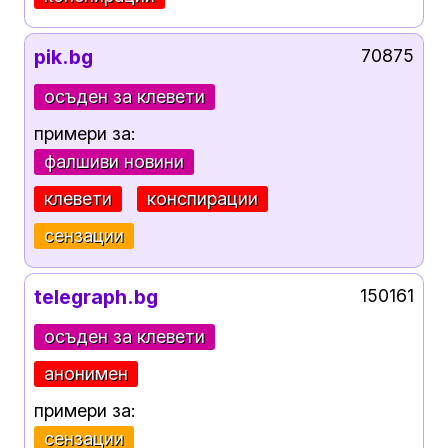
pik.bg
70875
осъден за клевети
примери за:
фалшиви новини
клевети
конспирации
сензации
telegraph.bg
150161
осъден за клевети
анонимен
примери за:
сензации