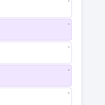
-
-
-
-
-