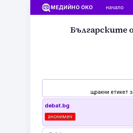
МЕДИЙНО ОКО
начало
Българските о
щракни етикет з
debat.bg
анонимен