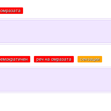
 омразата
демократичен
реч на омразата
сензации