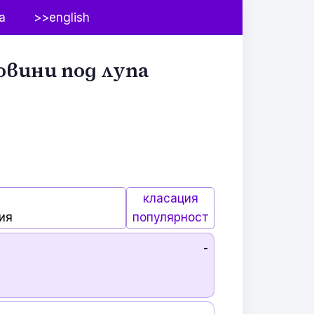
а
>>english
овини под лупа
класация
ия
популярност
-