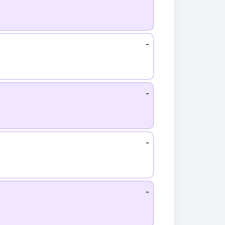
-
-
-
-