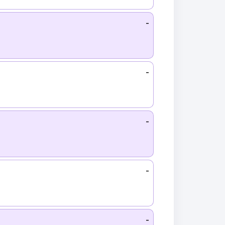
-
-
-
-
-