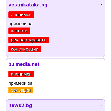
vestnikataka.bg
-
анонимен
примери за:
клевети
реч на омразата
конспирации
bulmedia.net
-
анонимен
примери за:
сензации
news2.bg
-