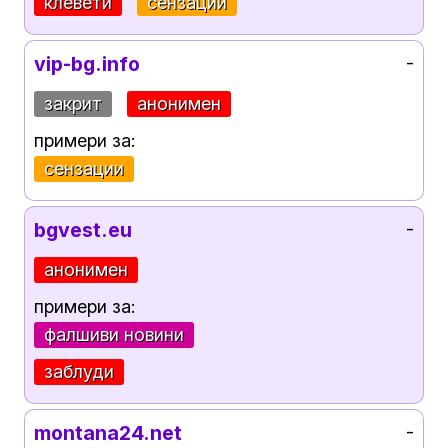
клевети
сензации
vip-bg.info
-
закрит
анонимен
примери за:
сензации
bgvest.eu
-
анонимен
примери за:
фалшиви новини
заблуди
montana24.net
-