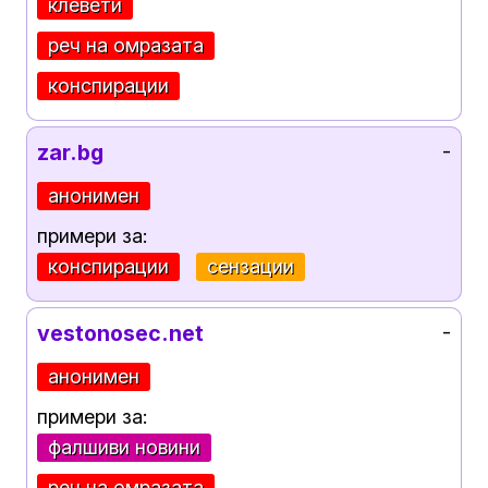
клевети
реч на омразата
конспирации
zar.bg
-
анонимен
примери за:
конспирации
сензации
vestonosec.net
-
анонимен
примери за:
фалшиви новини
реч на омразата