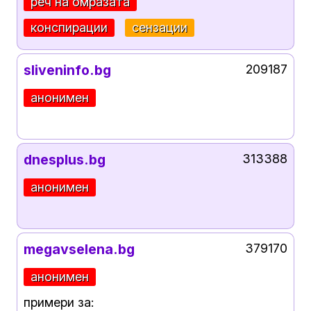
реч на омразата
конспирации
сензации
sliveninfo.bg
209187
анонимен
dnesplus.bg
313388
анонимен
megavselena.bg
379170
анонимен
примери за: