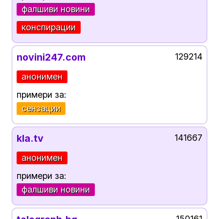
фалшиви новини
конспирации
novini247.com
129214
анонимен
примери за:
сензации
kla.tv
141667
анонимен
примери за:
фалшиви новини
150161