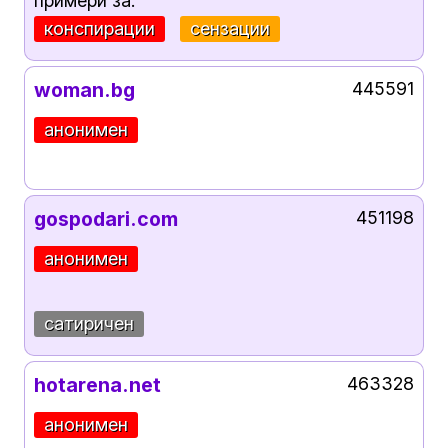
примери за:
конспирации
сензации
woman.bg
445591
анонимен
gospodari.com
451198
анонимен
сатиричен
hotarena.net
463328
анонимен