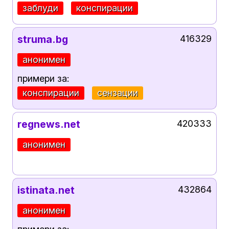
заблуди
конспирации
struma.bg
416329
анонимен
примери за:
конспирации
сензации
regnews.net
420333
анонимен
istinata.net
432864
анонимен