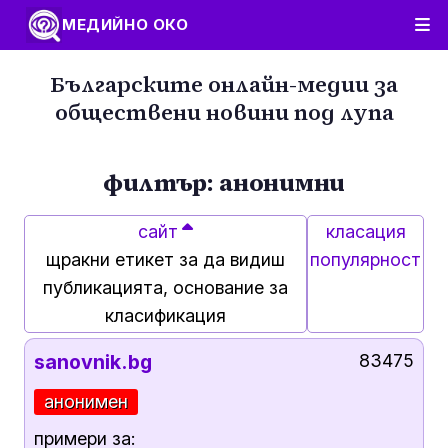
МЕДИЙНО ОКО
Българските онлайн-медии за
обществени новини под лупа
филтър: анонимни
сайт
класация
щракни етикет за да видиш
популярност
публикацията, основание за
класификация
sanovnik.bg
83475
анонимен
примери за: