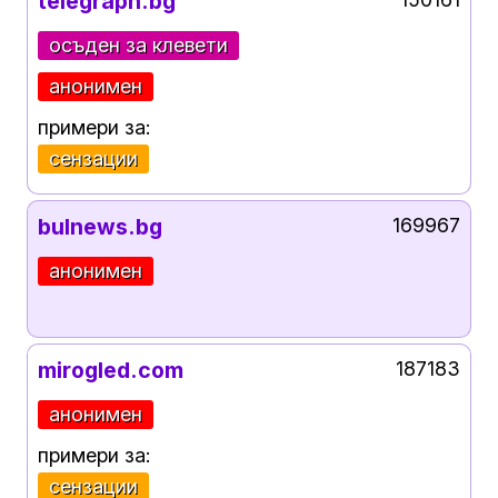
telegraph.bg
осъден за клевети
анонимен
примери за:
сензации
bulnews.bg
169967
анонимен
mirogled.com
187183
анонимен
примери за:
сензации