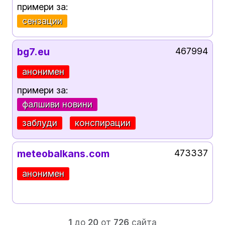
примери за:
сензации
bg7.eu
467994
анонимен
примери за:
фалшиви новини
заблуди
конспирации
meteobalkans.com
473337
анонимен
1
до
20
от
726
сайта