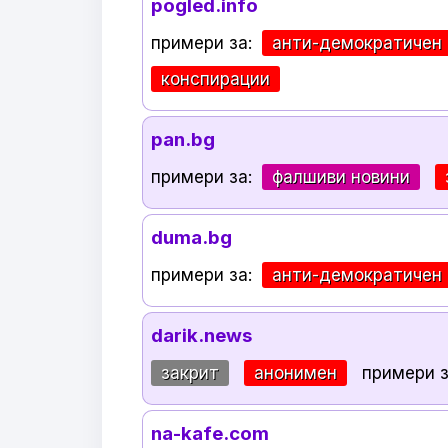
pogled.info
примери за:
анти-демократичен
конспирации
pan.bg
примери за:
фалшиви новини
duma.bg
примери за:
анти-демократичен
darik.news
закрит
анонимен
примери 
na-kafe.com