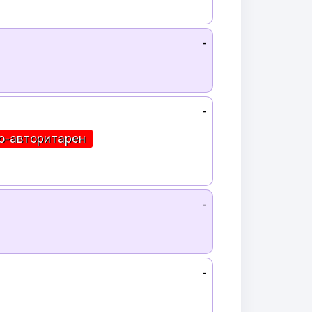
-
-
о-авторитарен
-
-