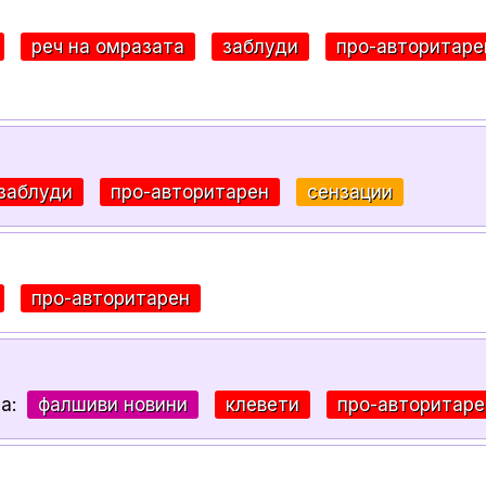
реч на омразата
заблуди
про-авторитаре
заблуди
про-авторитарен
сензации
про-авторитарен
за:
фалшиви новини
клевети
про-авторитаре