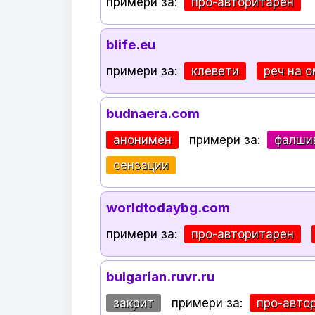
примери за:
про-авторитарен
blife.eu
примери за:
клевети
реч на 
budnaera.com
анонимен
примери за:
фалши
сензации
worldtodaybg.com
примери за:
про-авторитарен
bulgarian.ruvr.ru
закрит
примери за:
про-авто