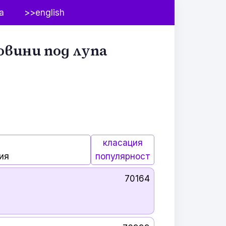
а
>>english
овини под лупа
класация
ия
популярност
70164