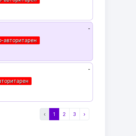
-
о-авторитарен
-
вторитарен
‹
1
2
3
›