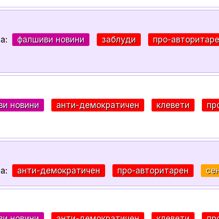
за:
фалшиви новини
заблуди
про-авторитар
ви новини
анти-демократичен
клевети
пр
за:
анти-демократичен
про-авторитарен
се
ви новини
анти-демократичен
клевети
пр