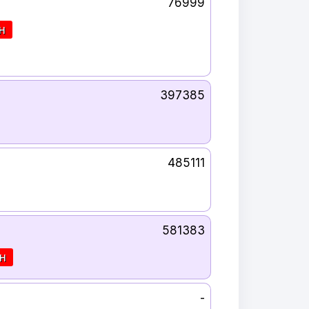
76999
н
397385
485111
581383
н
-