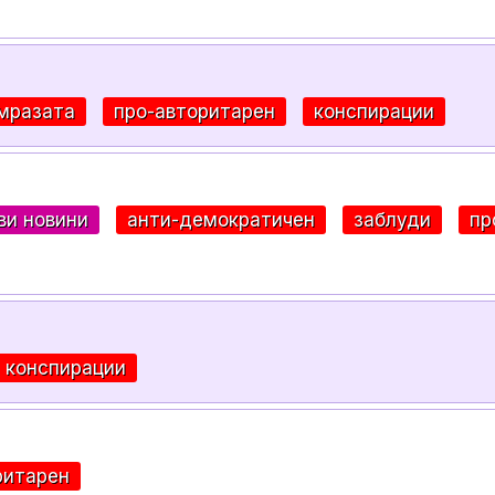
омразата
про-авторитарен
конспирации
ви новини
анти-демократичен
заблуди
пр
конспирации
ритарен