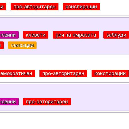
ди
про-авторитарен
конспирации
новини
клевети
реч на омразата
заблуди
и
сензации
демократичен
про-авторитарен
конспирации
новини
про-авторитарен