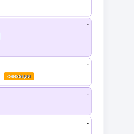
-
-
сензации
-
-