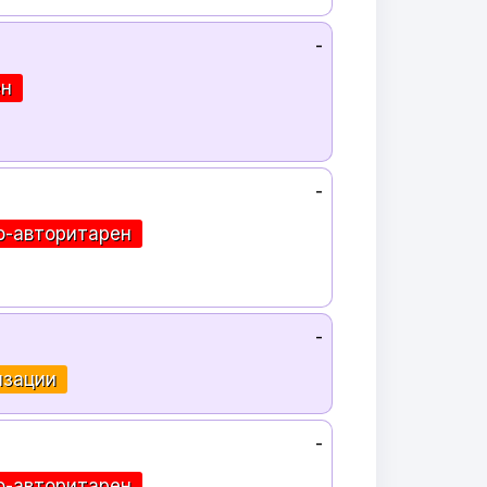
-
ен
-
о-авторитарен
-
нзации
-
о-авторитарен