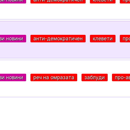
ви новини
анти-демократичен
клевети
пр
ви новини
реч на омразата
заблуди
про-а