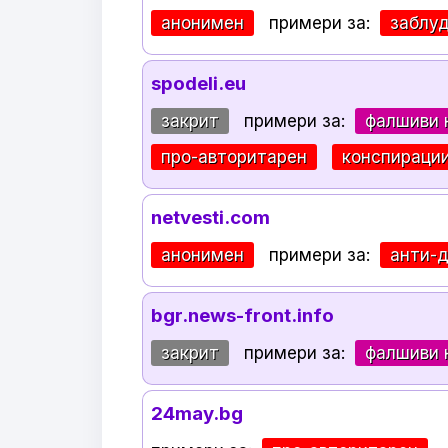
анонимен
примери за:
заблу
spodeli.eu
закрит
примери за:
фалшиви 
про-авторитарен
конспираци
netvesti.com
анонимен
примери за:
анти-
bgr.news-front.info
закрит
примери за:
фалшиви 
24may.bg