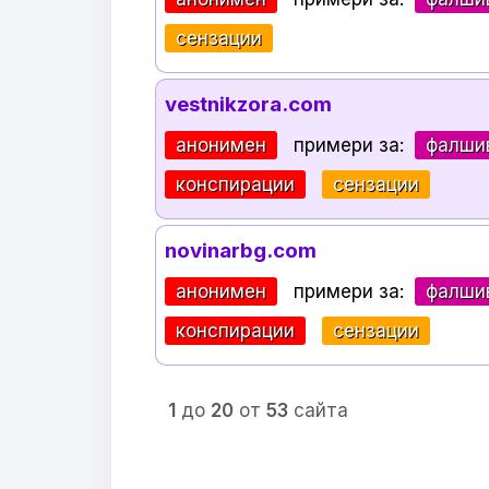
сензации
vestnikzora.com
анонимен
примери за:
фалши
конспирации
сензации
novinarbg.com
анонимен
примери за:
фалши
конспирации
сензации
1
до
20
от
53
сайта