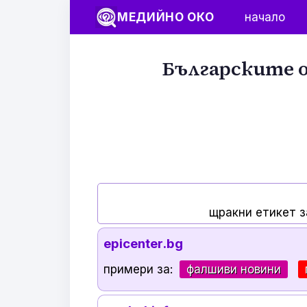
МЕДИЙНО ОКО
начало
Българските о
щракни етикет з
epicenter.bg
примери за:
фалшиви новини