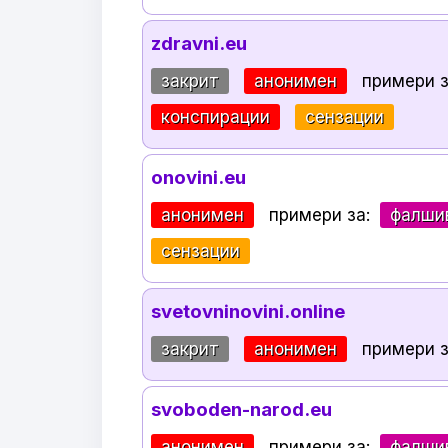
zdravni.eu
закрит
анонимен
примери 
конспирации
сензации
onovini.eu
анонимен
примери за:
фалши
сензации
svetovninovini.online
закрит
анонимен
примери 
svoboden-narod.eu
анонимен
примери за:
фалши