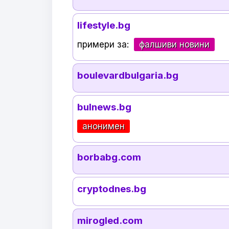
lifestyle.bg
примери за:
фалшиви новини
boulevardbulgaria.bg
bulnews.bg
анонимен
borbabg.com
cryptodnes.bg
mirogled.com