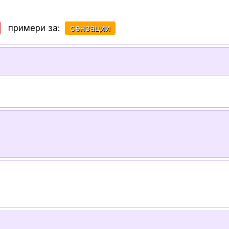
примери за:
сензации