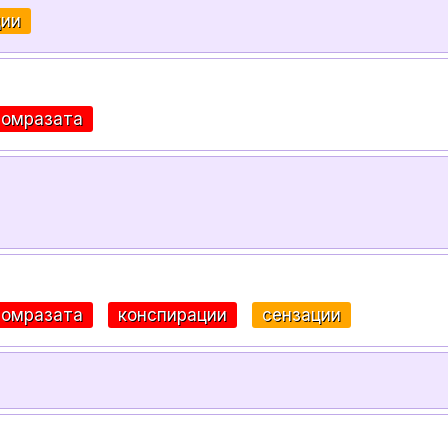
ции
 омразата
 омразата
конспирации
сензации