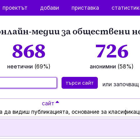
проектът
добави
приставка
статистик
нлайн-медии за обществени н
868
726
неетични
(69%)
анонимни
(58%)
или започващ 
сайт
а да видиш публикацията, основание за класификац