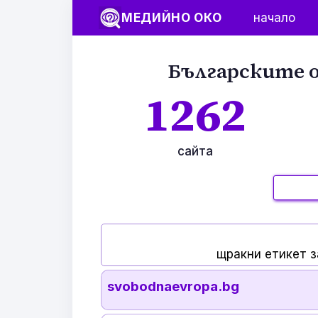
МЕДИЙНО ОКО
начало
Българските о
1262
сайта
щракни етикет з
svobodnaevropa.bg