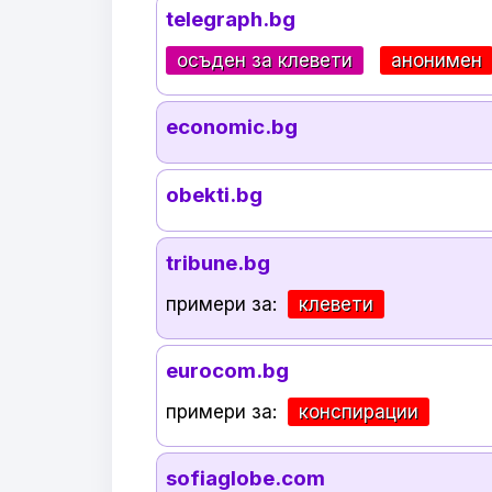
telegraph.bg
осъден за клевети
анонимен
economic.bg
obekti.bg
tribune.bg
примери за:
клевети
eurocom.bg
примери за:
конспирации
sofiaglobe.com