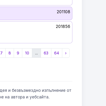
201108
201856
7
8
9
10
...
63
64
›
Идея и безвъзмездно изпълнение от
не на автора и уебсайта.