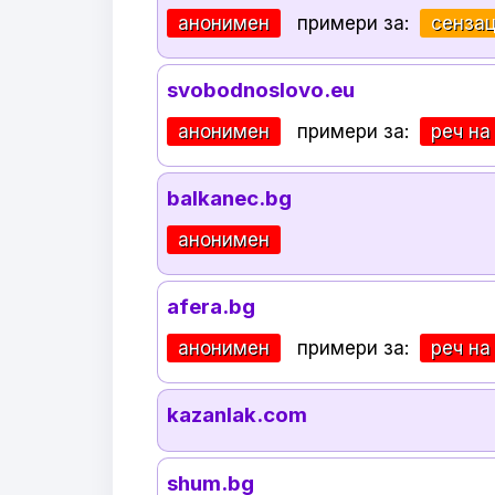
анонимен
примери за:
сенза
svobodnoslovo.eu
анонимен
примери за:
реч на
balkanec.bg
анонимен
afera.bg
анонимен
примери за:
реч на
kazanlak.com
shum.bg