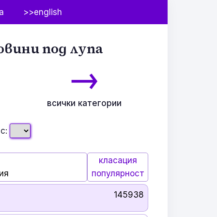
а
>>english
овини под лупа
→
всички категории
с:
класация
ия
популярност
145938