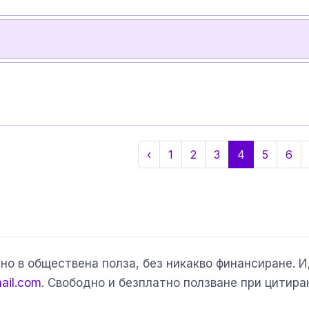
‹
1
2
3
4
5
6
но в обществена полза, без никакво финансиране. 
ail.com
. Свободно и безплатно ползване при цитира