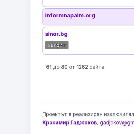
informnapalm.org
sinor.bg
закрит
61
до
80
от
1262
сайта
Проектът е реализиран изключител
Красимир Гаджоков
,
gadjokov@gm