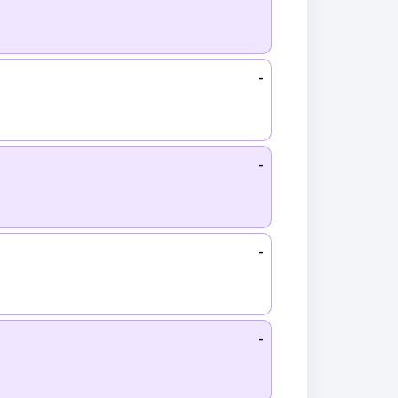
-
-
-
-