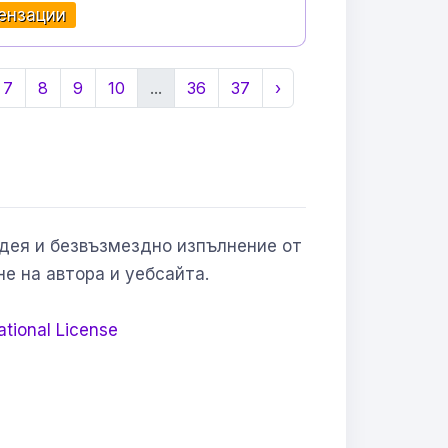
ензации
7
8
9
10
...
36
37
›
Идея и безвъзмездно изпълнение от
не на автора и уебсайта.
ational License