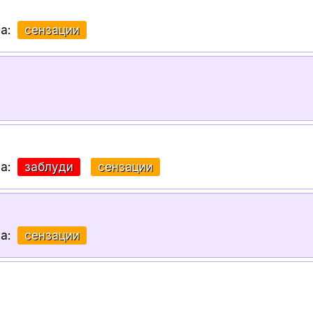
за:
сензации
за:
заблуди
сензации
за:
сензации