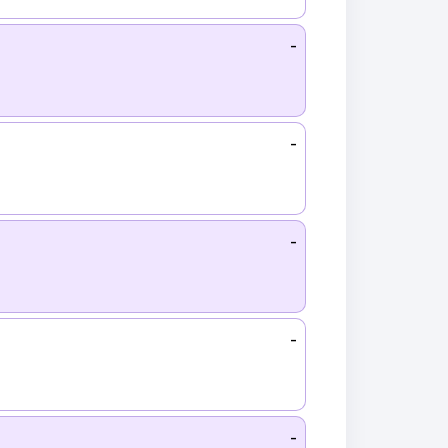
-
-
-
-
-