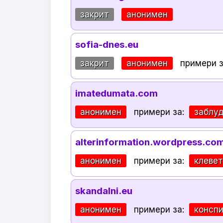
закрит
анонимен
sofia-dnes.eu
закрит
анонимен
примери 
imatedumata.com
анонимен
примери за:
заблу
alterinformation.wordpress.co
анонимен
примери за:
клеве
skandalni.eu
анонимен
примери за:
консп