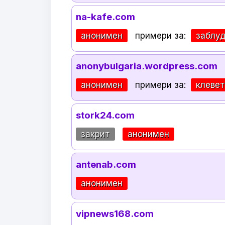
na-kafe.com
анонимен
примери за:
заблу
anonybulgaria.wordpress.com
анонимен
примери за:
клеве
stork24.com
закрит
анонимен
antenab.com
анонимен
vipnews168.com