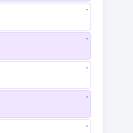
-
-
-
-
-