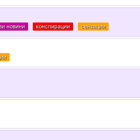
ви новини
конспирации
сензации
ции