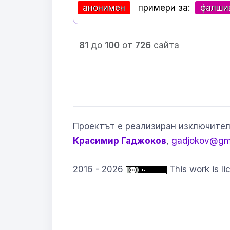
анонимен
примери за:
фалши
81
до
100
от
726
сайта
Проектът е реализиран изключител
Красимир Гаджоков
,
gadjokov@gm
2016 - 2026
This work is l