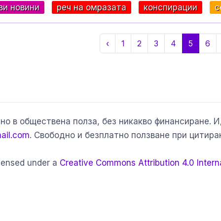
ви новини
реч на омразата
конспирации
с
‹
1
2
3
4
5
6
но в обществена полза, без никакво финансиране. 
ail.com
. Свободно и безплатно ползване при цитира
icensed under a
Creative Commons Attribution 4.0 Intern