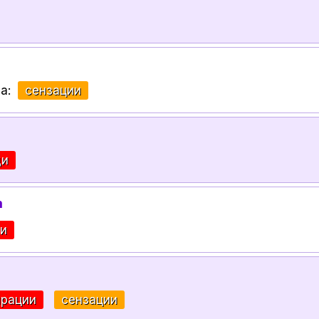
за:
сензации
ди
m
ти
ирации
сензации