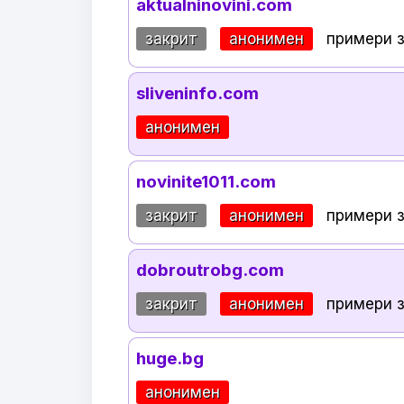
aktualninovini.com
закрит
анонимен
примери 
sliveninfo.com
анонимен
novinite1011.com
закрит
анонимен
примери 
dobroutrobg.com
закрит
анонимен
примери 
huge.bg
анонимен