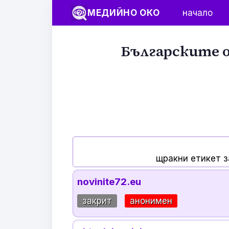
МЕДИЙНО ОКО
начало
Българските о
щракни етикет з
novinite72.eu
закрит
анонимен