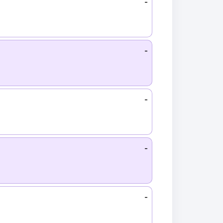
-
-
-
-
-