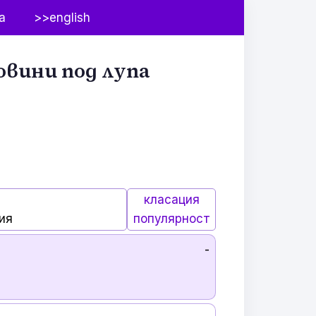
а
>>english
овини под лупа
класация
ия
популярност
-