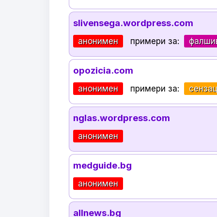
slivensega.wordpress.com
анонимен
примери за:
фалши
opozicia.com
анонимен
примери за:
сенза
nglas.wordpress.com
анонимен
medguide.bg
анонимен
allnews.bg