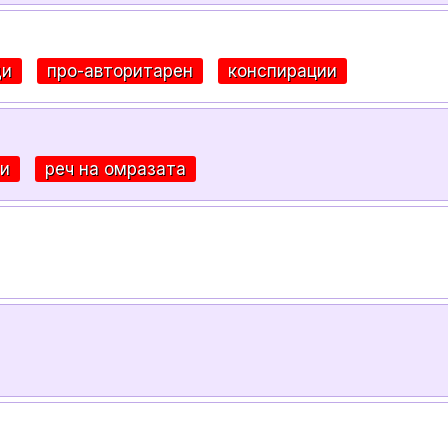
ди
про-авторитарен
конспирации
ти
реч на омразата